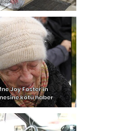
ıldı!
fne Joy Foster'ın
nesine kötü haber