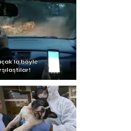
açak'la böyle
şılaştılar!