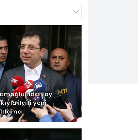
amoğlu'ndan oy
kıyla ilgili yeni
ıklama