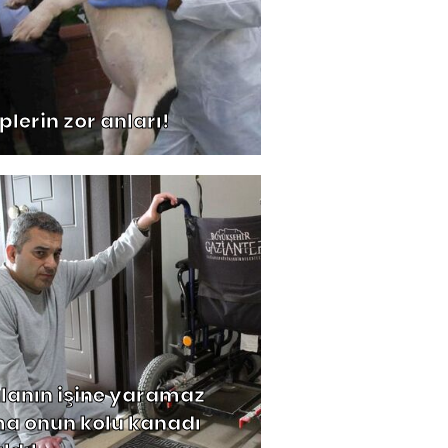
plerin zor anları!
lanın işine yaramaz
a onun kolu kanadı