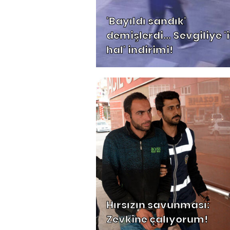
'Bayıldı sandık'
demişlerdi... Sevgiliye 'i
hal' indirimi!
Hırsızın savunması:
Zevkine çalıyorum!