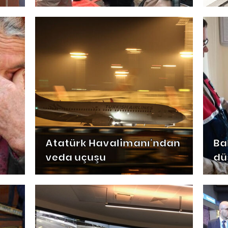
Atatürk Havalimanı'ndan
Ba
veda uçuşu
dü