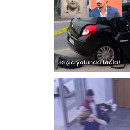
Kışla yolunda facia!