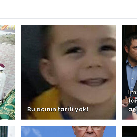
İm
yi
far
Bu acının tarifi yok!
aç