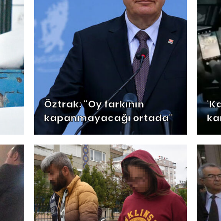
Öztrak: "Oy farkının
'K
kapanmayacağı ortada"
kar