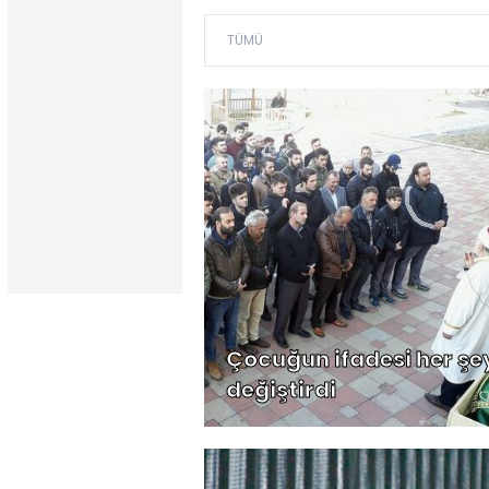
Çocuğun ifadesi her şe
değiştirdi