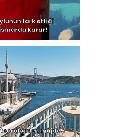
ylünün fark ettiği
tismarda karar!
teorolojiden müjde!