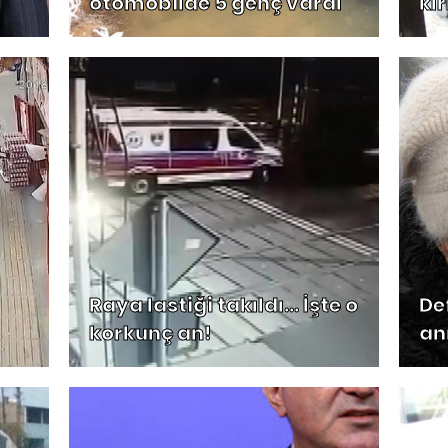
otomobilde 5 genç vardı
kır
Raya lastiği takıldı... İşte o
De
korkunç an!
an