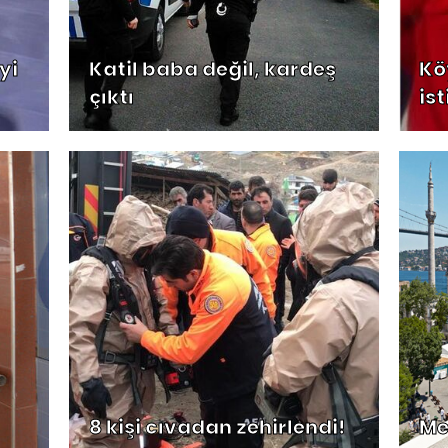
yi
Katil baba değil, kardeş
Kö
çıktı
is
8 kişi cıvadan zehirlendi!
Me