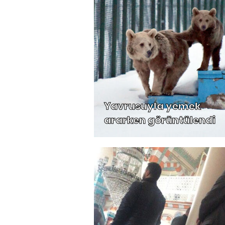
Yavrusuyla yemek
ararken görüntülendi