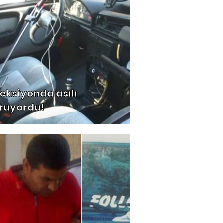
reksiyonda asılı
ruyordu!