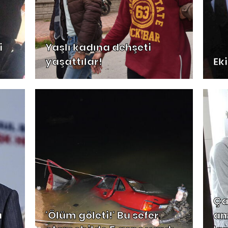
i
Yaşlı kadına dehşeti
yaşattılar!
Eki
Ça
a
'Ölüm göleti!' Bu sefer
am