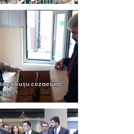
lıkçıl kuşu cezaevine
şerse!