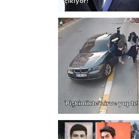
çıkıyor!
'Pişkinlikte' zirve yaptı!