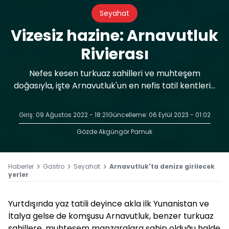
Seyahat
Vizesiz hazine: Arnavutluk
Rivierası
Nefes kesen turkuaz sahilleri ve muhteşem
doğasıyla, işte Arnavutluk'un en nefis tatil kentleri...
Giriş: 09 Ağustos 2022 - 18:21
Güncelleme: 06 Eylül 2023 - 01:02
Gözde Akgüngör Pamuk
Haberler
Gastro
Seyahat
Arnavutluk'ta denize girilecek
yerler
Yurtdışında yaz tatili deyince akla ilk Yunanistan ve
İtalya gelse de komşusu Arnavutluk, benzer turkuaz
sahillere, muhteşem manzaralara sahip olduğu halde