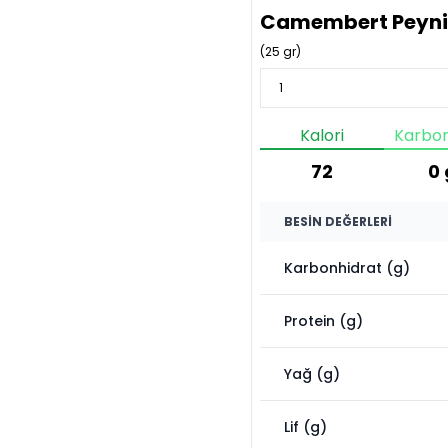
Camembert Peyni
(
25
gr)
Kalori
Karbon
72
0
BESIN DEĞERLERI
Karbonhidrat (g)
Protein (g)
Yağ (g)
Lif (g)