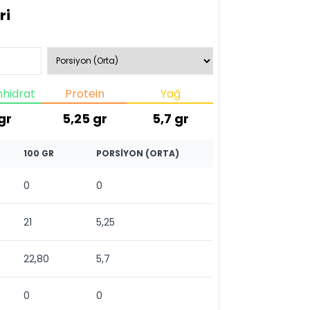
ri
hidrat
Protein
Yağ
gr
5,25
gr
5,7
gr
100 GR
PORSIYON (ORTA)
0
0
21
5,25
22,80
5,7
0
0