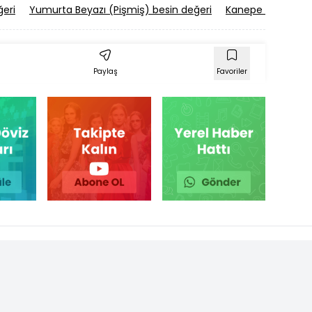
ğeri
Yumurta Beyazı (Pişmiş) besin değeri
Kanepe besin değ
Paylaş
Favoriler