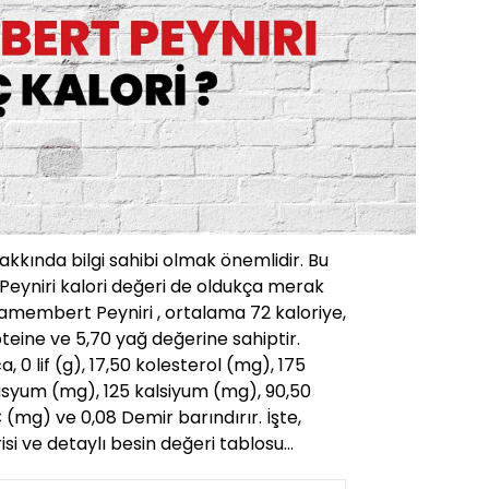
hakkında bilgi sahibi olmak önemlidir. Bu
eyniri kalori değeri de oldukça merak
amembert Peyniri , ortalama 72 kaloriye,
teine ve 5,70 yağ değerine sahiptir.
0 lif (g), 17,50 kolesterol (mg), 175
syum (mg), 125 kalsiyum (mg), 90,50
C (mg) ve 0,08 Demir barındırır. İşte,
si ve detaylı besin değeri tablosu…