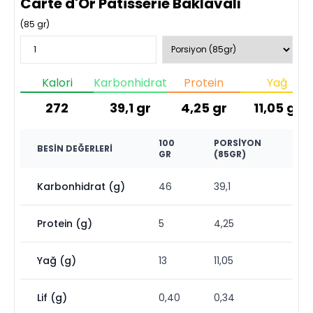
Carte d'Or Patisserie Baklavalı
(
85
gr)
Kalori
Karbonhidrat
Protein
Yağ
272
39,1
gr
4,25
gr
11,05
gr
100
PORSIYON
BESIN DEĞERLERI
GR
(85GR)
Karbonhidrat (g)
46
39,1
Protein (g)
5
4,25
Yağ (g)
13
11,05
Lif (g)
0,40
0,34