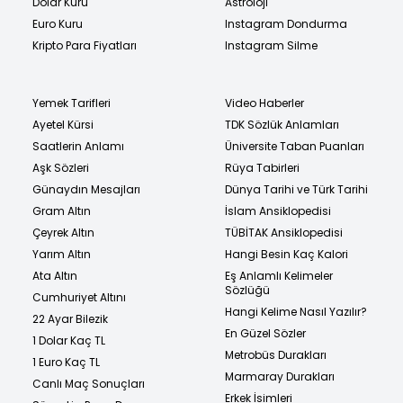
Dolar Kuru
Astroloji
Euro Kuru
Instagram Dondurma
Kripto Para Fiyatları
Instagram Silme
Yemek Tarifleri
Video Haberler
Ayetel Kürsi
TDK Sözlük Anlamları
Saatlerin Anlamı
Üniversite Taban Puanları
Aşk Sözleri
Rüya Tabirleri
Günaydın Mesajları
Dünya Tarihi ve Türk Tarihi
Gram Altın
İslam Ansiklopedisi
Çeyrek Altın
TÜBİTAK Ansiklopedisi
Yarım Altın
Hangi Besin Kaç Kalori
Ata Altın
Eş Anlamlı Kelimeler
Sözlüğü
Cumhuriyet Altını
Hangi Kelime Nasıl Yazılır?
22 Ayar Bilezik
En Güzel Sözler
1 Dolar Kaç TL
Metrobüs Durakları
1 Euro Kaç TL
Marmaray Durakları
Canlı Maç Sonuçları
Erkek İsimleri