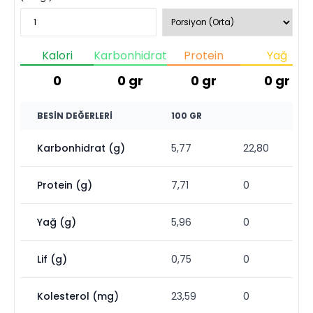
Kalori
Karbonhidrat
Protein
Yağ
0
0
gr
0
gr
0
gr
BESIN DEĞERLERI
100 GR
Karbonhidrat (g)
5,77
22,80
Protein (g)
7,71
0
Yağ (g)
5,96
0
Lif (g)
0,75
0
Kolesterol (mg)
23,59
0