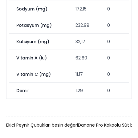
Sodyum (mg)
172,15
0
Potasyum (mg)
232,99
0
Kalsiyum (mg)
32,17
0
Vitamin A (iu)
62,80
0
Vitamin C (mg)
11,17
0
Demir
1,29
0
Ekici Peynir Çubukları besin değeri
Danone Pro Kakaolu Süt bes