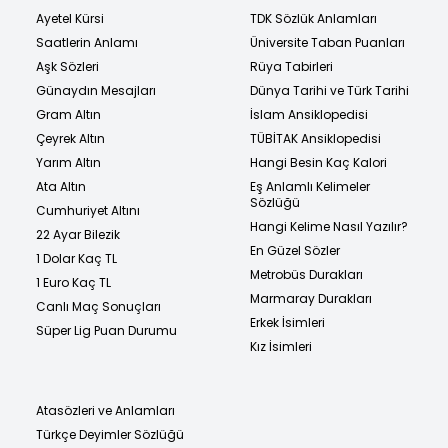
Ayetel Kürsi
TDK Sözlük Anlamları
Saatlerin Anlamı
Üniversite Taban Puanları
Aşk Sözleri
Rüya Tabirleri
Günaydın Mesajları
Dünya Tarihi ve Türk Tarihi
Gram Altın
İslam Ansiklopedisi
Çeyrek Altın
TÜBİTAK Ansiklopedisi
Yarım Altın
Hangi Besin Kaç Kalori
Ata Altın
Eş Anlamlı Kelimeler
Sözlüğü
Cumhuriyet Altını
Hangi Kelime Nasıl Yazılır?
22 Ayar Bilezik
En Güzel Sözler
1 Dolar Kaç TL
Metrobüs Durakları
1 Euro Kaç TL
Marmaray Durakları
Canlı Maç Sonuçları
Erkek İsimleri
Süper Lig Puan Durumu
Kız İsimleri
Atasözleri ve Anlamları
Türkçe Deyimler Sözlüğü