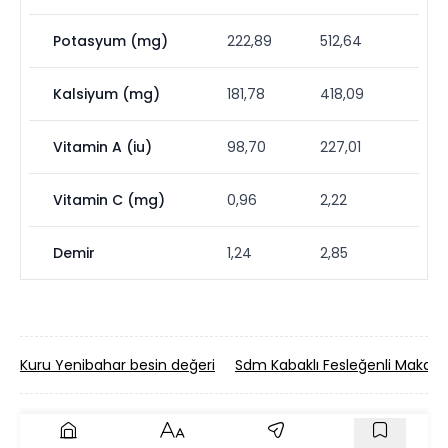
Potasyum (mg)
222,89
512,64
Kalsiyum (mg)
181,78
418,09
Vitamin A (iu)
98,70
227,01
Vitamin C (mg)
0,96
2,22
Demir
1,24
2,85
Kuru Yenibahar besin değeri
Sdm Kabaklı Fesleğenli Makarn