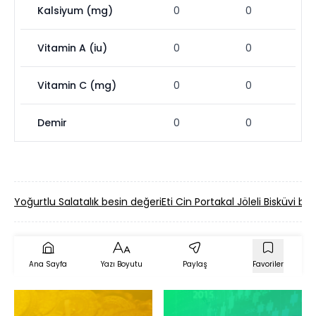
Kalsiyum (mg)
0
0
Vitamin A (iu)
0
0
Vitamin C (mg)
0
0
Demir
0
0
Yoğurtlu Salatalık besin değeri
Eti Cin Portakal Jöleli Bisküvi be
Ana Sayfa
Yazı Boyutu
Paylaş
Favoriler