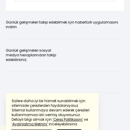
Günlük gelişmeleri takip edebilmek için habertürk uygulamasını
indirin
Günlük gelişmeleri sosyal
medya hesaplarından takip
edebilirsiniz.
Sizlere daha iyi bir hizmet sunabilmek için
sitemizde çerezlerden faydalanıyoruz.
Sitemizi kullanmaya devam ederek çerezleri
Powered by
Translate
kullanmamıza izin vermiş oluyorsunuz.
Detaylı bilgi almak için
‘Çerez Politikasını’
ve
‘Aydınlatma Metnini’
inceleyebilirsiniz.
Bu çeviride
Google Translete
kullanılmıştır.