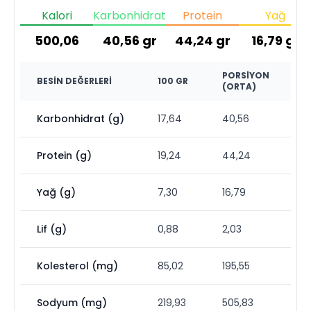
Kalori
Karbonhidrat
Protein
Yağ
500,06
40,56
gr
44,24
gr
16,79
gr
PORSIYON
BESIN DEĞERLERI
100 GR
(ORTA)
Karbonhidrat (g)
17,64
40,56
Protein (g)
19,24
44,24
Yağ (g)
7,30
16,79
Lif (g)
0,88
2,03
Kolesterol (mg)
85,02
195,55
Sodyum (mg)
219,93
505,83