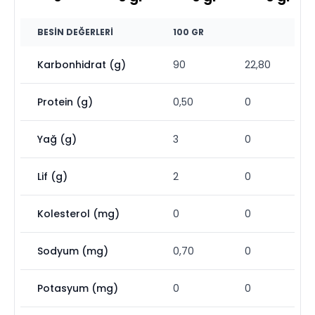
BESIN DEĞERLERI
100 GR
Karbonhidrat (g)
90
22,80
Protein (g)
0,50
0
Yağ (g)
3
0
Lif (g)
2
0
Kolesterol (mg)
0
0
Sodyum (mg)
0,70
0
Potasyum (mg)
0
0