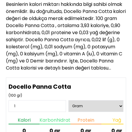
Besinlerin kalori miktarı hakkında bilgi sahibi olmak
önemlidir. Bu doğrultuda, Docello Panna Cotta kalori
değeri de oldukça merak edilmektedir. 100 gram
Docello Panna Cotta , ortalama 3,93 kaloriye, 0,90
karbonhidrata, 0,01 proteine ve 0,03 yağ değerine
sahiptir. Docello Panna Cotta ayrıca, 0,02 lif (g), 0
kolesterol (mg), 0,01 sodyum (mg), 0 potasyum
(mg), 0 kalsiyum (mg), 0 vitamin A (iu), 0 vitamin C
(mg) ve 0 Demir barındırır. İşte, Docello Panna
Cotta kalorisi ve detaylı besin değeri tablosu…
Docello Panna Cotta
(
100
gr)
Kalori
Karbonhidrat
Protein
Yağ
0
0
gr
0
gr
0
gr