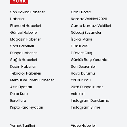
Son Dakika Haberleri
Canlı Borsa
Haberler
Namaz Vakitleri 2026
Ekonomi Haberleri
Cuma Namazı Vakitleri
Güncel Haberler
Nöbetçi Eczaneler
Magazin Haberleri
İstiklal Marşı
Spor Haberleri
E Okul VBS
Dünya Haberleri
E Devlet Giriş
Sağlık Haberleri
Günlük Burç Yorumları
Kadın Haberleri
Son Depremler
Teknoloji Haberleri
Hava Durumu
Memur ve Emekli Haberleri
Yol Durumu
Altın Fiyatları
2026 Dünya Kupası
Dolar Kuru
Astroloji
Euro Kuru
Instagram Dondurma
Kripto Para Fiyatları
Instagram Silme
Yemek Tarifleri
Video Haberler