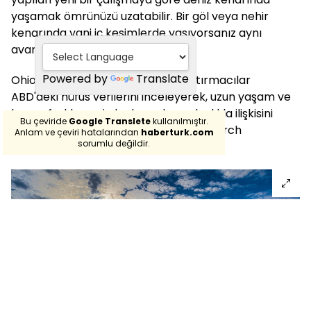
yaşamak ömrünüzü uzatabilir. Bir göl veya nehir
kenarında yani iç kesimlerde yaşıyorsanız aynı
avantajları beklemeyin.
Powered by
Translate
Ohio Eyalet Üniversitesi'ndeki araştırmacılar
ABD'deki nüfus verilerini inceleyerek, uzun yaşam ve
bunun farklı mavi alanlara olan yakınlıkla ilişkisini
Bu çeviride
Google Translete
kullanılmıştır.
inceledi. Bulguları Environmental Research
Anlam ve çeviri hatalarından
haberturk.com
sorumlu değildir.
dergisinde yayınlandı.