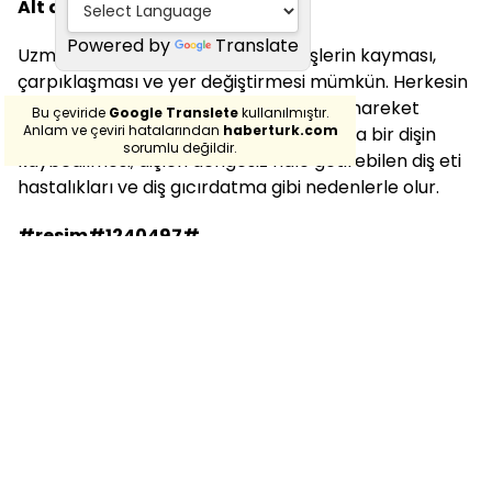
Alt dişlerde kayma
Powered by
Translate
Uzmanlara göre yaşlandıkça alt dişlerin kayması,
çarpıklaşması ve yer değiştirmesi mümkün. Herkesin
dişi yaşlandıkça hareket etmez, ancak hareket
Bu çeviride
Google Translete
kullanılmıştır.
Anlam ve çeviri hatalarından
haberturk.com
ederse, bunun yaygın nedenleri arasında bir dişin
sorumlu değildir.
kaybedilmesi; dişleri dengesiz hale getirebilen diş eti
hastalıkları ve diş gıcırdatma gibi nedenlerle olur.
#resim#1240497#
Sesiniz değişebilir
UT Southwestern Tıp Merkezi Ses Merkezi Direktörü
Dr. Ted Mau, yaşlandıkça ses telleri de yaşlanır, ses
tellerini oluşturan kaslar kütle kaybına uğrar ve
genellikle ses incelir diyor.
Yani yaşlandığınızda sesiniz olduğundan daha zayıf
çıkabilir.