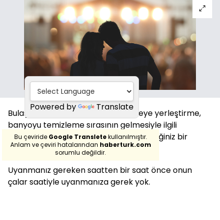
Powered by
Translate
Bulaşıkları veya çamaşırları makineye yerleştirme,
banyoyu temizleme sırasının gelmesiyle ilgili
sevdiğiniz insanla asla kavga etmeyeceğiniz bir
Bu çeviride
Google Translete
kullanılmıştır.
Anlam ve çeviri hatalarından
haberturk.com
dünya hayal edin.
sorumlu değildir.
Uyanmanız gereken saatten bir saat önce onun
çalar saatiyle uyanmanıza gerek yok.
Horlamalarına rağmen uyumanın bir yolunu bulmak
zorunda değilsiniz.