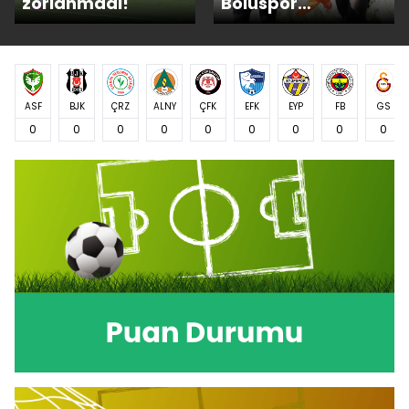
zorlanmadı!
Boluspor
mücadelesine
hazır!
ASF
BJK
ÇRZ
ALNY
ÇFK
EFK
EYP
FB
GS
0
0
0
0
0
0
0
0
0