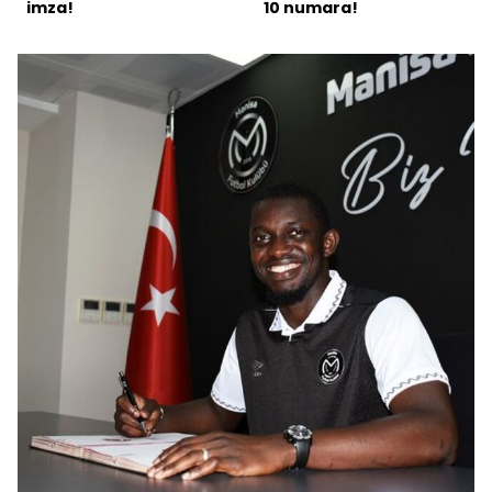
imza!
10 numara!