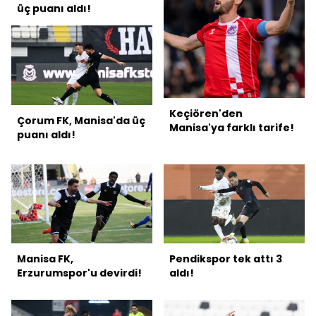
üç puanı aldı!
Keçiören'den
Çorum FK, Manisa'da üç
Manisa'ya farklı tarife!
puanı aldı!
Manisa FK,
Pendikspor tek attı 3
Erzurumspor'u devirdi!
aldı!