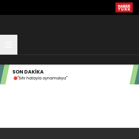
SON DAKİKA
"Sıfır hatayla oynamalıyız"
"G.S