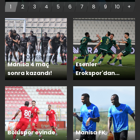
1
2
3
4
5
6
7
8
9
10
+
Manisa 4 maç
Esenler
sonra kazandı!
Erokspor'dan
muhteşem geri
dönüş!
Boluspor evinde
Manisa FK,