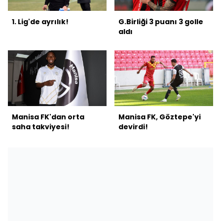
1. Lig'de ayrılık!
G.Birliği 3 puanı 3 golle
aldı
Manisa FK'dan orta
Manisa FK, Göztepe'yi
saha takviyesi!
devirdi!