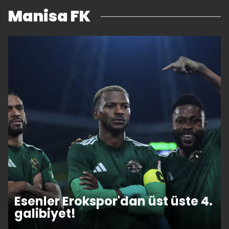
Manisa FK
Esenler Erokspor'dan üst üste 4.
galibiyet!