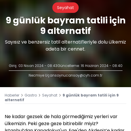
Seyahat
9 günlük bayram tatili için
9 alternatif
Sayısız ve benzersiz tatil alternatifleriyle dolu ülkemiz
adeta bir cennet.
Giriş: 03 Nisan 2024 - 08:43
Güncelleme: 16 Haziran 2024 - 08:40
Necmiye Uçansoy
nucansoy@cyh.com.tr
Haberler
Gastro
Seyahat
9 günlük bayram tatili için 9
alternatif
Ne kadar gezsek de hala görmediğimiz yerleri var
ülkemizin. Peki geze geze bitirebilir miyiz?
İstanbul’dan Kapadokya'ya, Ege'den Akdeniz’e kadar