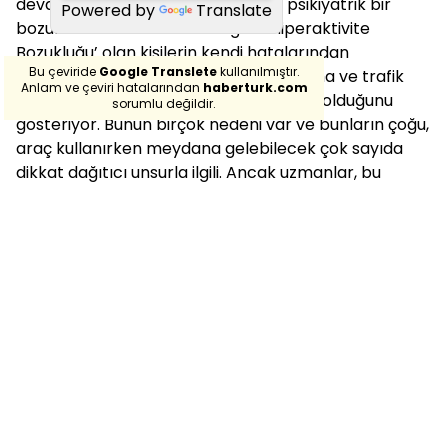
devam edebilen nörogelişimsel ve psikiyatrik bir
Powered by
Translate
bozukluk olan ‘Dikkat Eksikliği ve Hiperaktivite
Bozukluğu’ olan kişilerin kendi hatalarından
Bu çeviride
Google Translete
kullanılmıştır.
kaynaklanan bir araba kazasına karışma ve trafik
Anlam ve çeviri hatalarından
haberturk.com
cezası alma olasılıklarının daha yüksek olduğunu
sorumlu değildir.
gösteriyor. Bunun birçok nedeni var ve bunların çoğu,
araç kullanırken meydana gelebilecek çok sayıda
dikkat dağıtıcı unsurla ilgili. Ancak uzmanlar, bu
araştırmanın DEHB'li kişileri, özellikle de bu sorunu iyi
yönetebilenleri caydırmaması gerektiğini söylüyor.