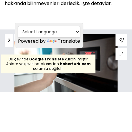
hakkında bilinmeyenleri derledik. İşte detaylar...
2
Powered by
Translate
Bu çeviride
Google Translete
kullanılmıştır.
Anlam ve çeviri hatalarından
haberturk.com
sorumlu değildir.
FIRIN NASIL KENDİ KENDİNİ TEMİZLER?
Kendi kendini temizleyen fırınlar, zamanla biriken