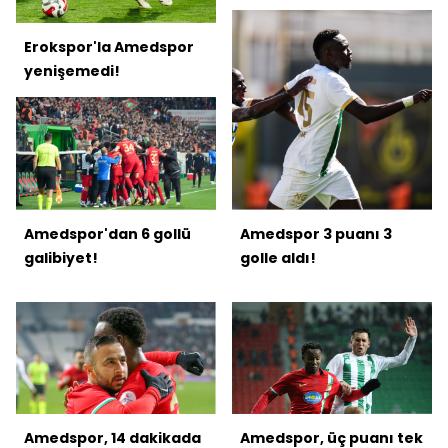
Erokspor'la Amedspor
yenişemedi!
Amedspor'dan 6 gollü
Amedspor 3 puanı 3
galibiyet!
golle aldı!
Amedspor, 14 dakikada
Amedspor, üç puanı tek