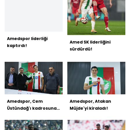
Amedspor liderliği
Amed SK liderliğini
kaptırdı!
sürdürdü!
Amedspor, Cem
Amedspor, Atakan
Üstündağ'ı kadrosuna
Müjde'yi kiraladı!
kattı!