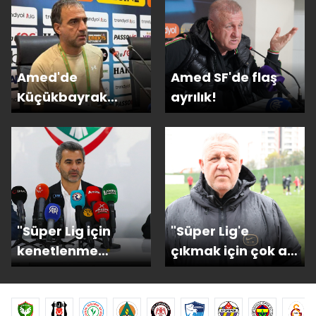
Amed'de
Amed SF'de flaş
Küçükbayrak
ayrılık!
dönemi!
"Süper Lig için
"Süper Lig'e
kenetlenme
çıkmak için çok az
zamanı"
zamanımız kaldı!"