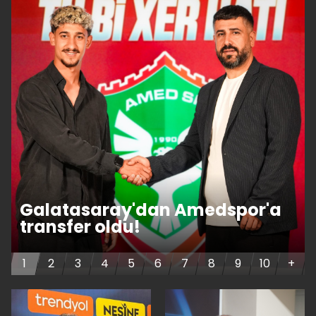
Galatasaray'dan Amedspor'a
transfer oldu!
1
2
3
4
5
6
7
8
9
10
+