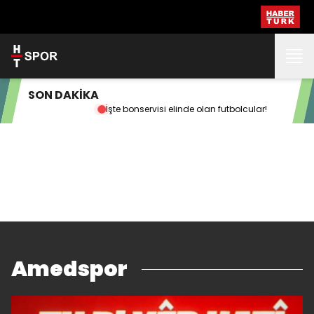
SON DAKİKA
İşte bonservisi elinde olan futbolcular!
120
Amedspor