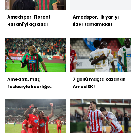
Amedspor, Florent
Amedspor, ilk yarıyı
Hasani'yi açıkladı!
lider tamamladı!
Amed SK, maç
7 gollü maçta kazanan
fazlasıyla liderliğe
Amed SK!
ulaştı!