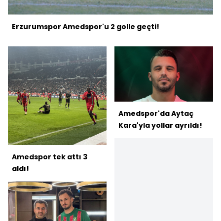
Erzurumspor Amedspor'u 2 golle geçti!
Amedspor'da Aytaç
Kara'yla yollar ayrıldı!
Amedspor tek attı 3
aldı!