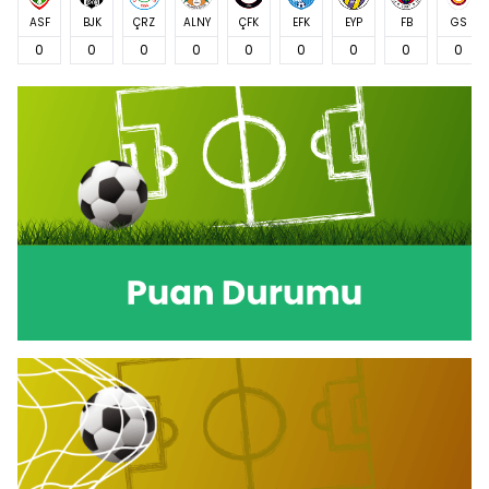
ASF
BJK
ÇRZ
ALNY
ÇFK
EFK
EYP
FB
GS
0
0
0
0
0
0
0
0
0