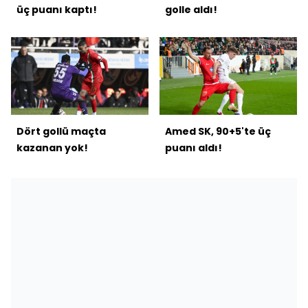
üç puanı kaptı!
golle aldı!
Dört gollü maçta
Amed SK, 90+5'te üç
kazanan yok!
puanı aldı!