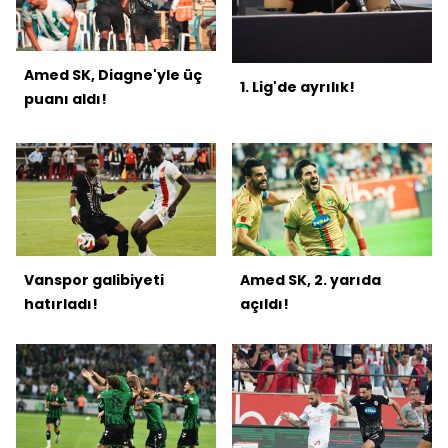
Amed SK, Diagne'yle üç
1. Lig'de ayrılık!
puanı aldı!
Vanspor galibiyeti
Amed SK, 2. yarıda
hatırladı!
açıldı!