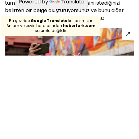
Powered by
Translate
tüm dijital içeriğinizin nasıl işlenmesini istediğinizi
belirten bir belge oluşturuyorsunuz ve bunu diğer
miras evraklarınızla birlikte saklıyorsunuz.
Bu çeviride
Google Translete
kullanılmıştır.
Anlam ve çeviri hatalarından
haberturk.com
sorumlu değildir.
Hesabınızın kullanıcı adlarına ve şifrelerine erişim izni
vermeniz temsilcinize büyük ölçüde yardımcı oluyor.
Tüm finansal kurumlarınızın yanı sıra e-ticaret